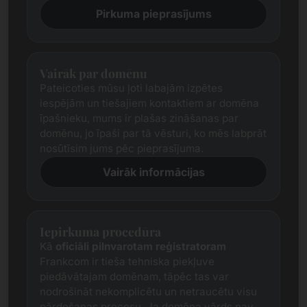
Pirkuma pieprasījums
Vairāk par domēnu
Pateicoties mūsu ļoti labajām izpētes
iespējām un tiešajiem kontaktiem ar domēna
īpašnieku, mums ir plašas zināšanas par
domēnu, jo īpaši par tā vēsturi, ko mēs labprāt
nosūtīsim jums pēc pieprasījuma.
Vairāk informācijas
Iepirkuma procedūra
Kā
oficiāli pilnvarotam reģistratoram
Frankcom ir tieša tehniska piekļuve
piedāvātajam domēnam, tāpēc tas var
nodrošināt nekomplicētu un netraucētu visu
pārdošanas procesu. Ja domēna vārds nav