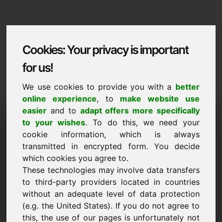
Cookies: Your privacy is important
for us!
We use cookies to provide you with a
better
online experience
, to
make website use
Domaininformation
easier
and to
adapt offers more specifically
to your wishes
. To do this, we need your
Domaininformation | Latviesu
cookie information, which is always
transmitted in encrypted form. You decide
Ipasais piedavajums: 3.500,00 Euro (bez
which cookies you agree to.
PVN)
These technologies may involve data transfers
JAUNS
to third-party providers located in countries
Atlasīti papildu domēni vietnē Find-Your-Domain.eu
without an adequate level of data protection
atklāt tagad ->
(e.g. the United States). If you do not agree to
this, the use of our pages is unfortunately not