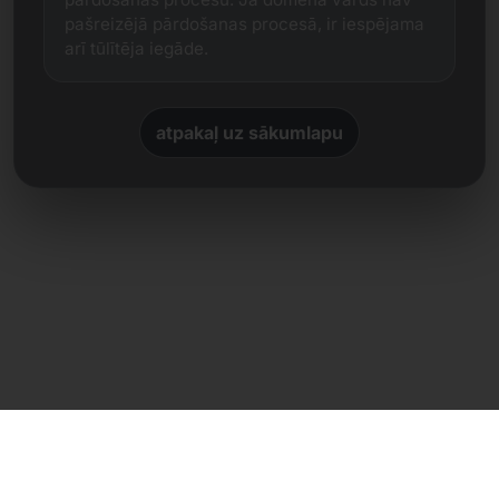
pašreizējā pārdošanas procesā, ir iespējama
arī tūlītēja iegāde.
atpakaļ uz sākumlapu
Tiešs kontakts